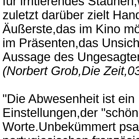
für irritierendes Staunen
zuletzt darüber zielt Han
Äußerste,das im Kino mö
im Präsenten,das Unsicht
Aussage des Ungesagten
(Norbert Grob,Die Zeit,0
"Die Abwesenheit ist ein
Einstellungen,der "schöne
Worte.Unbekümmert psal