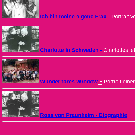
Ich bin meine eigene Frau -
Portrait 
Charlotte in Schweden -
Charlottes l
-
Wunderbares Wrodow
Portrait ein
Rosa von Praunheim - Biographie