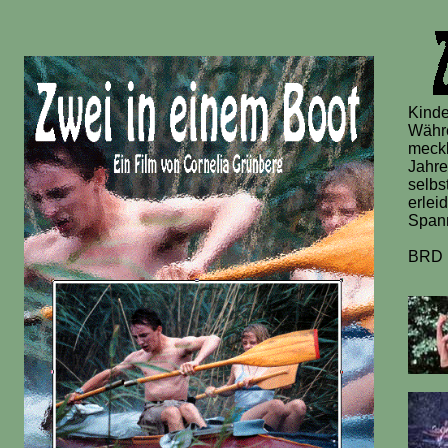
Kinde
Währe
meckl
Jahre
selbs
erleid
Spann
BRD 1