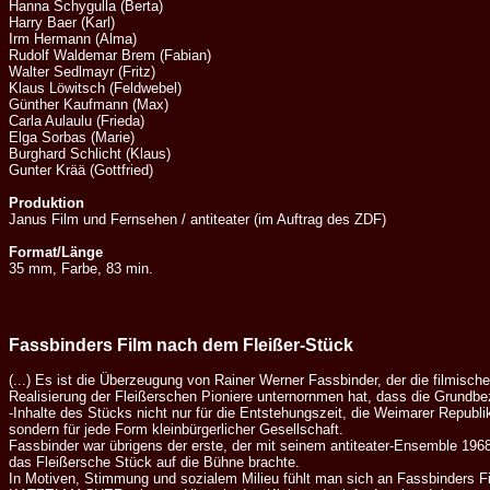
Hanna Schygulla (Berta)
Harry Baer (Karl)
Irm Hermann (Alma)
Rudolf Waldemar Brem (Fabian)
Walter Sedlmayr (Fritz)
Klaus Löwitsch (Feldwebel)
Günther Kaufmann (Max)
Carla Aulaulu (Frieda)
Elga Sorbas (Marie)
Burghard Schlicht (Klaus)
Gunter Krää (Gottfried)
Produktion
Janus Film und Fernsehen / antiteater (im Auftrag des ZDF)
Format/Länge
35 mm, Farbe, 83 min.
Fassbinders Film nach dem Fleißer-Stück
(...) Es ist die Überzeugung von Rainer Werner Fassbinder, der die filmische
Realisierung der Fleißerschen Pioniere unternornmen hat, dass die Grundb
-Inhalte des Stücks nicht nur für die Entstehungszeit, die Weimarer Republik
sondern für jede Form kleinbürgerlicher Gesellschaft.
Fassbinder war übrigens der erste, der mit seinem antiteater-Ensemble 196
das Fleißersche Stück auf die Bühne brachte.
In Motiven, Stimmung und sozialem Milieu fühlt man sich an Fassbinders F