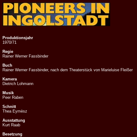
Produktionsjahr
1970/71
Regie
Rainer Werner Fassbinder
Buch
Rainer Werner Fassbinder, nach dem Theaterstück von Marieluise Fleißer
Kamera
Dietrich Lohmann
Musik
Peer Raben
Schnitt
Thea Eymèsz
Ausstattung
Kurt Raab
Besetzung