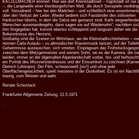
KATZELMACHER erinnert. Hier wie dort Kleinstadtmief – Ingolstadt ist nur
–, die Langeweile einer kleinbürgerlichen Welt, die durch Sexspiele verdrän
soll. Sexualneid – hier bei den Mädchen – und schließlich eine unsentiment
über den Verlust der Liebe. Wieder bedient sich Fassbinder des stilisierten
fränkischen Idioms, in dem die Sätze wie gestanzt sind. Karls wegwerfend
Menschen auseinandergehn, dann sagen sie auf Wiedersehn“, nachdem sic
ihm hingegeben hat, kommt ebenso schleppend und langsam daher wie die 
Bekenntnisse des Herzens.
Großartig sind die Szenen im Wirtshaus, wo die Kleinstadtschönheiten – vo
nennen Carla Aulaulu – zu altmodischer Klaviermusik tanzen, auf der Toilett
Geheimnisse austauschen, sich streiten. Einprägsam das Frühstücksgespr
zwischen dem Metzgermeister und seinem Sohn, wo es der Kamera, die zw
beiden, immer an der ölgemalten Alpenlandschaft vorbei, hin- und herhuscht,
ein Porträt des Missverständnisses und der Einsamkeit zu zeichnen (Kamer
Dietrich Lohmann). Der Film, schwarzweiß [sic!] und ohne jede
Oberflächengelacktheit, spielt meistens in der Dunkelheit. Es ist ein Nachtfi
traurig, zum Weinen und wahr.
Renate Schostack
Frankfurter Allgemeine Zeitung, 21.5.1971
.