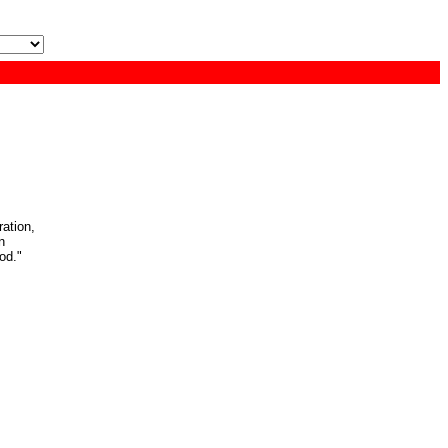
s
ation,
n
od."