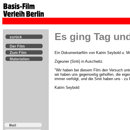
Es ging Tag und
Ein Dokumentarfilm von Katrin Seybold u. Me
Zigeuner (Sinti) in Auschwitz.
"Wir haben bei diesem Film den Versuch unte
wir haben uns gegenseitig geholfen, die eigen
immer verfolgt, und die Sinti haben uns - zu 
Katrin Seybold