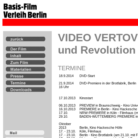
VIDEO VERTOV -
und Revolution
TERMINE
18.9.2014
DVD-Start
21.9.2014
DVD-Premiere in der Brotfabrik, Berlin
16 Uhr
17.10.2013
Kinostart
06.10.2013
PREVIEW in Braunschweig - Kino Univ
16.10.2013
PREMIERE in Berlin - Kino Hackesche 
17.10.
NRW-PREMIERE in Köln - Filmhaus (mi
29.10.
BADEN-WÜTTEMBERG PREMIERE in Kar
Oktober
2013
Berlin, Kino Hackesche Höfe
17. - 23.10.
Köln, Filmhaus
17. - 23.10.
Berlin - Kino Brotfabrik (am 21.10. mit