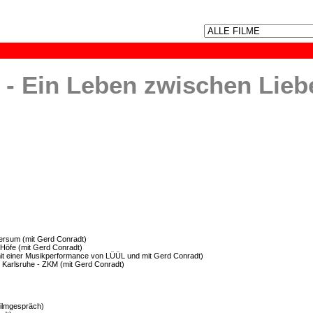
 Ein Leben zwischen Lieb
ersum (mit Gerd Conradt)
Höfe (mit Gerd Conradt)
t einer Musikperformance von LÜÜL und mit Gerd Conradt)
lsruhe - ZKM (mit Gerd Conradt)
 Filmgespräch)