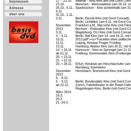
17. - 23.10.
Weimar - Kino mon ami (mit Gerd Conr
23.10.
München - Werkstattkino (am 26.10. mi
26.10., 5.11.,
Saarbrücken - Kino achteinhalb (am 31
6.11.
31.10., 1.11.,
3.11.
Berlin, Eiszeit Kino (mit Gerd Conradt)
Berlin, Lichtblick (am 6.11. mit Gerd Co
November
Frankfurt a.M., Mal sehn Kino (mit Fil
2013
Bochum - Endstation Kino (mit Gerd Co
3.11.
Magdeburg, OLI Kino (mit Gerd Conrad
4. - 6.11.
Berlin, Bali Kino (am 14. und 16.11. mi
10.11.
2013.pdf"><u>"Facetten einer politisc
11.11.
Leipzig, Kinobar Prager Frühling
13.11.
Hamburg, Abaton Kino (am 20.11. mit Ge
14. + 16.11.
Hannover - Kino im Sprengel (am 21.11
ab 21.11.
Freiburg, Kommunales Kino (Freiburger
20. + 23.11
21. + 22.11.
25. + 28.11.
Erfurt, Kinoklub am Hirschlachufer (am
Nürnberg, Kommkino
Dezember
Hemsbach, Brennessel Kino (mit Gerd
2013
5. - 8.12.
5. - 9.12.
Berlin, Bundesplatz Kino (mit Gerd Con
ab 12.12.
Zürich, Fabriktheater in der Roten Fab
Regenbogen-Kino, Berlin (mit Gerd Con
März 2014
16.3.
20.3.
21.-24.3.