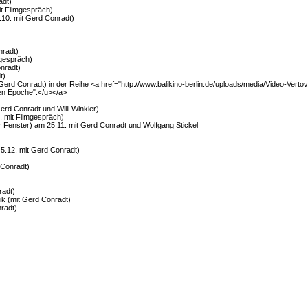
adt)
t Filmgespräch)
.10. mit Gerd Conradt)
nradt)
mgespräch)
nradt)
t)
t Gerd Conradt) in der Reihe <a href="http://www.balikino-berlin.de/uploads/media/Video-Vertov
hen Epoche".</u></a>
rd Conradt und Willi Winkler)
. mit Filmgespräch)
 Fenster) am 25.11. mit Gerd Conradt und Wolfgang Stickel
 5.12. mit Gerd Conradt)
 Conradt)
radt)
rik (mit Gerd Conradt)
radt)