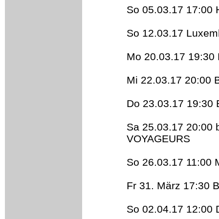
So 05.03.17 17:00 H
So 12.03.17 Luxemb
Mo 20.03.17 19:30 L
Mi 22.03.17 20:00 B
Do 23.03.17 19:30 B
Sa 25.03.17 20:00 
VOYAGEURS
So 26.03.17 11:00 
Fr 31. März 17:30
So 02.04.17 12:00 