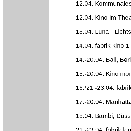
12.04. Kommunales
12.04. Kino im Thea
13.04. Luna - Licht
14.04. fabrik kino 1,
14.-20.04. Bali, Berl
15.-20.04. Kino mo
16./21.-23.04. fabri
17.-20.04. Manhatt
18.04. Bambi, Düss
21.-23.04. fabrik.ki