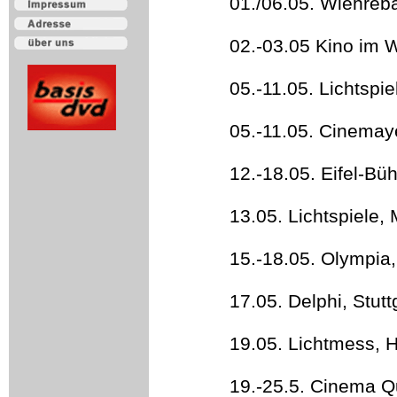
01./06.05. Wiehreb
02.-03.05 Kino im 
05.-11.05. Lichtspi
05.-11.05. Cinemay
12.-18.05. Eifel-Bü
13.05. Lichtspiele,
15.-18.05. Olympia,
17.05. Delphi, Stutt
19.05. Lichtmess,
19.-25.5. Cinema 